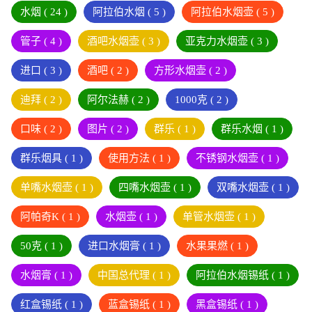
水烟
( 24 )
阿拉伯水烟
( 5 )
阿拉伯水烟壶
( 5 )
管子
( 4 )
酒吧水烟壶
( 3 )
亚克力水烟壶
( 3 )
进口
( 3 )
酒吧
( 2 )
方形水烟壶
( 2 )
迪拜
( 2 )
阿尔法赫
( 2 )
1000克
( 2 )
口味
( 2 )
图片
( 2 )
群乐
( 1 )
群乐水烟
( 1 )
群乐烟具
( 1 )
使用方法
( 1 )
不锈钢水烟壶
( 1 )
单嘴水烟壶
( 1 )
四嘴水烟壶
( 1 )
双嘴水烟壶
( 1 )
阿帕奇K
( 1 )
水烟壶
( 1 )
单管水烟壶
( 1 )
50克
( 1 )
进口水烟膏
( 1 )
水果果燃
( 1 )
水烟膏
( 1 )
中国总代理
( 1 )
阿拉伯水烟锡纸
( 1 )
红盒锡纸
( 1 )
蓝盒锡纸
( 1 )
黑盒锡纸
( 1 )