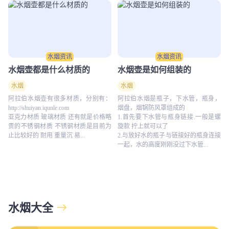
水烟资讯
水烟资讯
水烟壶都是什么材质的
水烟壶是如何组装的
水烟
水烟
阿拉伯水烟壶有很多材质，分别有：
阿拉伯水烟是瓶子，下水管，瓶身，
http://shuiyan.iqunle.com
烟盘，烟锅防风罩组成的
亚克力材质 玻璃材质 还有就是价格略
1.首先要下水管与瓶身链接.一般是螺
贵的不锈钢材质 不锈钢材质是目前为
旋款 拧上就可以了
止比较好的 耐用 重量沉 易...
2.与放好水的瓶子与链接好的瓶身连接
一起，水的高度刚刚没过下水管...
水烟大全