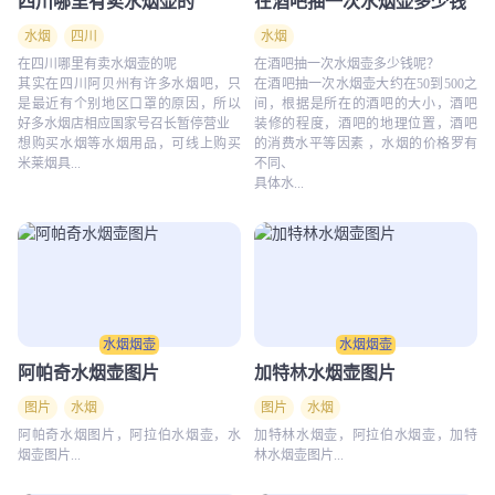
四川哪里有卖水烟壶的
在酒吧抽一次水烟壶多少钱
水烟
四川
水烟
在四川哪里有卖水烟壶的呢
在酒吧抽一次水烟壶多少钱呢？
其实在四川阿贝州有许多水烟吧，只
在酒吧抽一次水烟壶大约在50到500之
是最近有个别地区口罩的原因，所以
间，根据是所在的酒吧的大小，酒吧
好多水烟店相应国家号召长暂停营业
装修的程度，酒吧的地理位置，酒吧
想购买水烟等水烟用品，可线上购买
的消费水平等因素 ，水烟的价格罗有
米莱烟具...
不同、
具体水...
水烟烟壶
水烟烟壶
阿帕奇水烟壶图片
加特林水烟壶图片
图片
水烟
图片
水烟
阿帕奇水烟图片，阿拉伯水烟壶，水
加特林水烟壶，阿拉伯水烟壶，加特
烟壶图片...
林水烟壶图片...