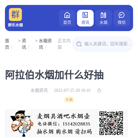
首页
资讯
水烟
微信
群乐水烟
首
>
资
>
水烟资
正文内
页
讯
讯
容
阿拉伯水烟加什么好抽
水烟资讯
2022-07-25 20:16:41
水烟