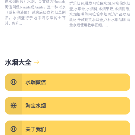
伯水烟图片）水烟，英文称为Hookah,
群乐烟具,批发阿拉伯水烟,阿拉伯水烟
阿语叫做Nargila或Argile，是一种以水
壶,水烟膏,水烟料,水烟果燃,水烟锡纸,
（或其他液体）过滤后吸食的烟草制
水烟烟嘴等阿拉伯水烟周边产品以及
品。水烟盛行于地中海东岸的土耳
耗材.千款现货水烟壶,八种水烟品牌,海
其、叙利...
量水烟使用教学视频。...
水烟大全
水烟微信
淘宝水烟
关于我们