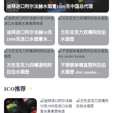
迪拜进口阿尔法赫水烟膏1000克中国总代理
迪拜进口阿尔法赫50克
方形亚克力双嘴阿拉伯
1000克进口水烟膏水果
水烟壶
果燃味道
方形亚克力四嘴酒吧阿
不锈钢单嘴直筒阿拉伯
拉伯水烟壶
水烟壶 sfot smoke
hookah
ICO推荐