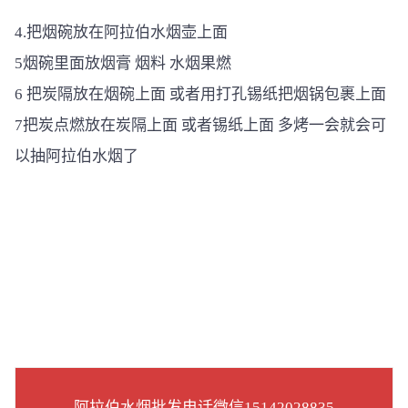
4.把烟碗放在阿拉伯水烟壶上面
5烟碗里面放烟膏 烟料 水烟果燃
6 把炭隔放在烟碗上面 或者用打孔锡纸把烟锅包裹上面
7把炭点燃放在炭隔上面 或者锡纸上面 多烤一会就会可
以抽阿拉伯水烟了
阿拉伯水烟批发电话微信15142028835