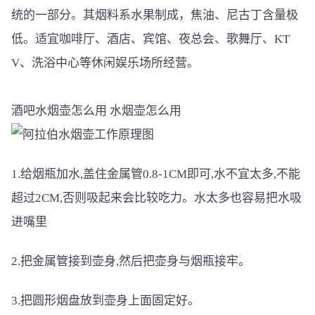
统的一部分。其烟料系水果制成，焦油、尼古丁含量极
低。适宜咖啡厅、酒店、宾馆、夜总会、歌舞厅、KT
V、洗浴中心等休闲娱乐场所经营。
酒吧水烟壶怎么用 水烟壶怎么用
1.给烟瓶加水,盖住金属管0.8-1CM即可,水不宜太多,不能
超过2CM,否则吸起来会比较吃力。水太多也容易把水吸
进嘴里
2.把金属管接到壶身,然后把壶身与烟瓶接牢。
3.把圆形烟盘放到壶身上面固定好。