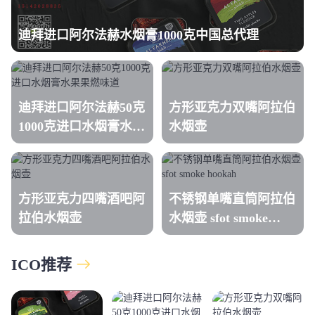
迪拜进口阿尔法赫水烟膏1000克中国总代理
迪拜进口阿尔法赫50克
方形亚克力双嘴阿拉伯
1000克进口水烟膏水果
水烟壶
果燃味道
方形亚克力四嘴酒吧阿
不锈钢单嘴直筒阿拉伯
拉伯水烟壶
水烟壶 sfot smoke
hookah
ICO推荐