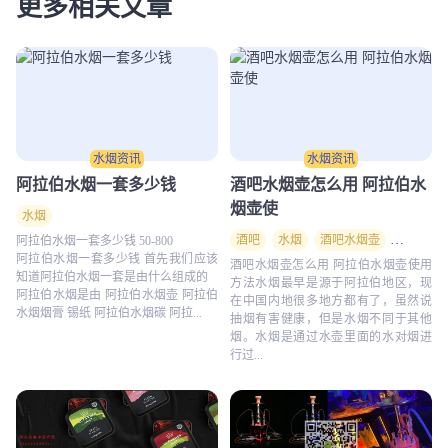
更多相关文章
水烟资讯
水烟资讯
阿拉伯水烟一套多少钱
酒吧水烟壶怎么用 阿拉伯水
烟壶使
水烟
酒吧
水烟
酒吧水烟壶
阿拉伯水
阿拉伯水烟一套多少钱 50-800
阿拉伯水烟一套多少钱 首先我们应该
酒吧水烟壶怎么用 阿拉伯水烟壶使用
知道阿拉伯水烟一套是由什么组成的
方法水烟最早是源于阿拉伯地区，现
阿拉伯水烟是由 阿拉伯水烟壶 阿拉伯
在中国内地很多地方都有了，虽然说
水烟烟膏 锡纸 阿拉伯水烟碳 阿拉...
抽烟有害健康，但是水烟不同于其他
烟。水烟是通过水壶里面的水对烟进
行过...