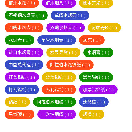
群乐水烟
( 1 )
群乐烟具
( 1 )
使用方法
( 1 )
不锈钢水烟壶
( 1 )
单嘴水烟壶
( 1 )
四嘴水烟壶
( 1 )
双嘴水烟壶
( 1 )
阿帕奇K
( 1 )
水烟壶
( 1 )
单管水烟壶
( 1 )
50克
( 1 )
进口水烟膏
( 1 )
水果果燃
( 1 )
水烟膏
( 1 )
中国总代理
( 1 )
阿拉伯水烟锡纸
( 1 )
红盒锡纸
( 1 )
蓝盒锡纸
( 1 )
黑盒锡纸
( 1 )
打孔锡纸
( 1 )
无孔锡纸
( 1 )
加厚锡箔纸
( 1 )
锡纸
( 1 )
阿拉伯水烟碳
( 1 )
速燃碳
( 1 )
易燃碳
( 1 )
一次性烟嘴
( 1 )
烟嘴
( 1 )