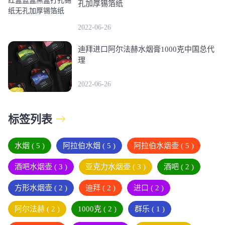
孔加厚锡箔纸
2022-06-26
迪拜进口阿尔法赫水烟膏1000克中国总代
理
2022-06-26
标签列表
水烟
( 5 )
阿拉伯水烟
( 5 )
阿拉伯水烟壶
( 5 )
酒吧水烟壶
( 3 )
亚克力水烟壶
( 3 )
酒吧
( 2 )
方形水烟壶
( 2 )
迪拜
( 2 )
进口
( 2 )
阿尔法赫
( 2 )
1000克
( 2 )
群乐
( 1 )