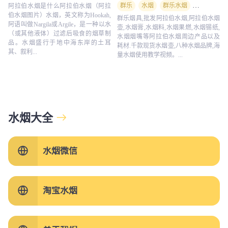
群乐
水烟
群乐水烟
群乐烟具
阿拉伯水烟是什么阿拉伯水烟（阿拉
伯水烟图片）水烟，英文称为Hookah,
群乐烟具,批发阿拉伯水烟,阿拉伯水烟
阿语叫做Nargila或Argile，是一种以水
壶,水烟膏,水烟料,水烟果燃,水烟锡纸,
（或其他液体）过滤后吸食的烟草制
水烟烟嘴等阿拉伯水烟周边产品以及
品。水烟盛行于地中海东岸的土耳
耗材.千款现货水烟壶,八种水烟品牌,海
其、叙利...
量水烟使用教学视频。...
水烟大全
水烟微信
淘宝水烟